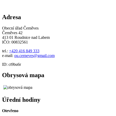
Adresa
Obecní úřad Černěves
Černěves 42
413 01 Roudnice nad Labem
IČO: 00832561
tel.:
+420 416 849 333
e-mail:
ou.cerneves@gmail.com
ID: ct9bu6r
Obrysová mapa
Úřední hodiny
Otevřeno